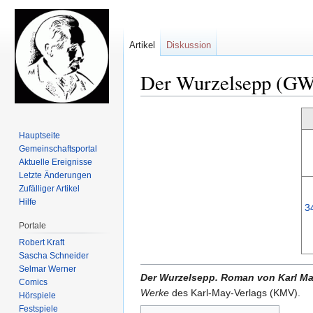
Artikel
Diskussion
Der Wurzelsepp (G
Zur
Zur
Navigation
Suche
Hauptseite
springen
springen
Gemeinschafts­portal
Aktuelle Ereignisse
Letzte Änderungen
Zufälliger Artikel
Hilfe
3
Portale
Robert Kraft
Sascha Schneider
Selmar Werner
Der Wurzelsepp. Roman von Karl M
Comics
Werke
des Karl-May-Verlags (KMV).
Hörspiele
Festspiele