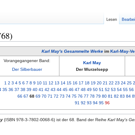
Lesen
Bearbei
W68)
Karl May's Gesammelte Werke
im
Karl-May-Ve
Vorangegangener Band:
Karl May
Der Silberbauer
Der Wurzelsepp
1
2
3
4
5
6
7
8
9
10
11
12
13
14
15
16
17
18
19
20
21
22
23
24
25
4
35
36
37
38
39
40
41
42
43
44
45
46
47
48
49
50
51
52
53
54
55
56
66
67
68
69
70
71
72
73
74
75
76
77
78
79
80
81
82
83
84
8
91
92
93
94
95
96
ay
(ISBN 978-3-7802-0068-6) ist der 68. Band der Reihe
Karl May's G