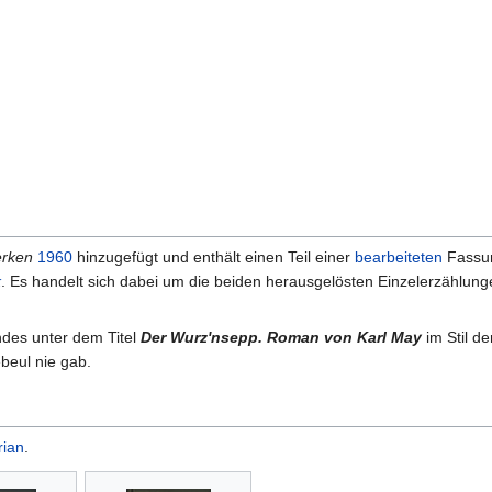
rken
1960
hinzugefügt und enthält einen Teil einer
bearbeiteten
Fassu
k
. Es handelt sich dabei um die beiden herausgelösten Einzelerzählun
des unter dem Titel
Der Wurz'nsepp. Roman von Karl May
im Stil d
beul nie gab.
rian
.