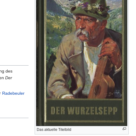
ng des
gen
Der
er
Radebeuler
Das aktuelle Titelbild