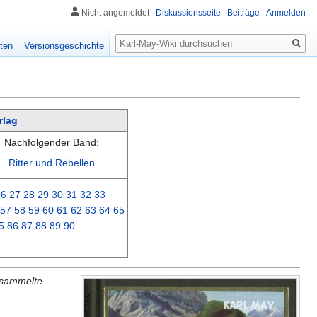
Nicht angemeldet
Diskussionsseite
Beiträge
Anmelden
Suche
ten
Versionsgeschichte
rlag
Nachfolgender Band:
Ritter und Rebellen
26
27
28
29
30
31
32
33
57
58
59
60
61
62
63
64
65
5
86
87
88
89
90
esammelte