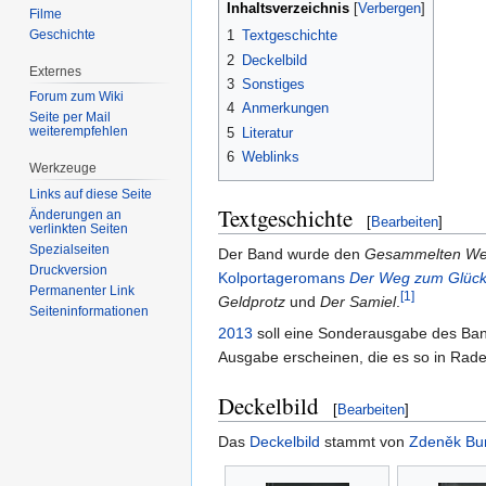
Inhaltsverzeichnis
Filme
Geschichte
1
Textgeschichte
2
Deckelbild
Externes
3
Sonstiges
Forum zum Wiki
4
Anmerkungen
Seite per Mail
weiterempfehlen
5
Literatur
6
Weblinks
Werkzeuge
Links auf diese Seite
Textgeschichte
Änderungen an
[
Bearbeiten
]
verlinkten Seiten
Spezialseiten
Der Band wurde den
Gesammelten We
Druckversion
Kolportage
romans
Der Weg zum Glüc
Permanenter Link
[1]
Geldprotz
und
Der Samiel
.
Seiten­informationen
2013
soll eine Sonderausgabe des Ban
Ausgabe erscheinen, die es so in Rade
Deckelbild
[
Bearbeiten
]
Das
Deckelbild
stammt von
Zdeněk Bu