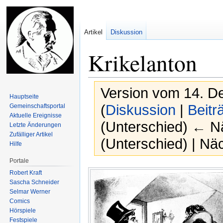
Artikel
Diskussion
Krikelanton
Version vom 14. D
Hauptseite
(
Diskussion
|
Beitr
Gemeinschafts­portal
Aktuelle Ereignisse
(Unterschied) ← Nä
Letzte Änderungen
Zufälliger Artikel
(Unterschied) | Nä
Hilfe
Portale
Zur
Zur
Robert Kraft
Navigation
Suche
Sascha Schneider
springen
springen
Selmar Werner
Comics
Hörspiele
Festspiele