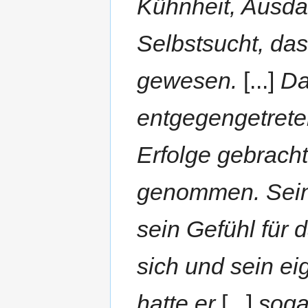
Kühnheit, Ausdau
Selbstsucht, da
gewesen.
[...]
Da
entgegengetrete
Erfolge gebracht
genommen. Sein 
sein Gefühl für 
sich und sein e
hatte er
[...]
soga