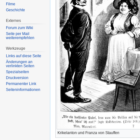
Filme
Geschichte
Externes
Forum zum Wiki
Seite per Mail
weiterempfehlen
Werkzeuge
Links auf diese Seite
Änderungen an
verlinkten Seiten
Spezialseiten
Druckversion
Permanenter Link
Seiten­informationen
Krikelanton und Franza von Stauffen