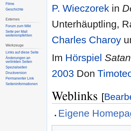
Filme
P. Wieczorek
in
D
Geschichte
Externes
Unterhäuptling, R
Forum zum Wiki
Seite per Mail
weiterempfehlen
Charles Charoy
u
Werkzeuge
Links auf diese Seite
Im
Hörspiel
Satan
Änderungen an
verlinkten Seiten
Spezialseiten
2003
Don
Timoteo
Druckversion
Permanenter Link
Seiten­informationen
Weblinks
[
Bearb
Eigene Homepa