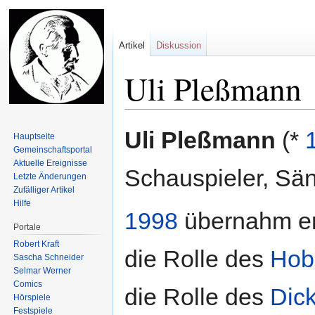
Artikel
Diskussion
Uli Pleßmann
Zur
Zur
Uli Pleßmann
(*
Hauptseite
Navigation
Suche
Gemeinschafts­portal
springen
springen
Aktuelle Ereignisse
Schauspieler, Sän
Letzte Änderungen
Zufälliger Artikel
Hilfe
1998
übernahm er
Portale
Robert Kraft
die Rolle des
Hob
Sascha Schneider
Selmar Werner
Comics
die Rolle des
Dic
Hörspiele
Festspiele