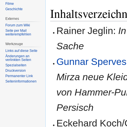
Filme
Inhaltsverzeichn
Geschichte
Externes
Forum zum Wiki
Rainer Jeglin:
In
Seite per Mail
weiterempfehlen
Sache
Werkzeuge
Links auf diese Seite
Änderungen an
Gunnar Sperves
verlinkten Seiten
Spezialseiten
Druckversion
Mirza neue Klei
Permanenter Link
Seiten­informationen
von Hammer-Purg
Persisch
Eckehard Koch/