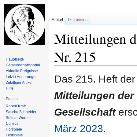
Artikel
Diskussion
Mitteilungen d
Nr. 215
Hauptseite
Gemeinschafts­portal
Aktuelle Ereignisse
Zur
Zur
Das 215. Heft der
Letzte Änderungen
Navigation
Suche
Zufälliger Artikel
springen
springen
Hilfe
Mitteilungen der
Portale
Robert Kraft
Gesellschaft
ersc
Sascha Schneider
Selmar Werner
Comics
März
2023
.
Hörspiele
Festspiele