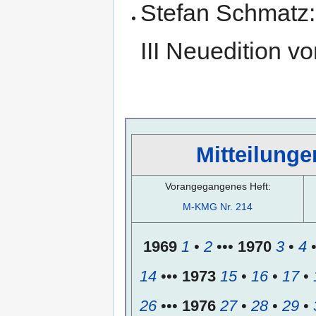
Stefan Schmatz:
III Neuedition 
Mitteilunge
Vorangegangenes Heft:
M-KMG Nr. 214
1969
1
•
2
•••
1970
3
•
4
14
•••
1973
15
•
16
•
17
•
26
•••
1976
27
•
28
•
29
•