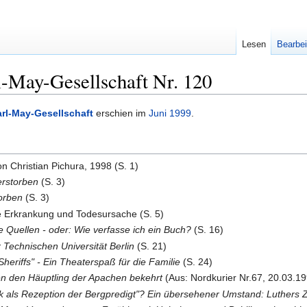
Lesen
Bearbei
l-May-Gesellschaft Nr. 120
arl-May-Gesellschaft
erschien im
Juni
1999
.
on Christian Pichura, 1998 (S. 1)
erstorben
(S. 3)
torben
(S. 3)
te Erkrankung und Todesursache (S. 5)
e Quellen - oder: Wie verfasse ich ein Buch?
(S. 16)
 Technischen Universität Berlin
(S. 21)
Sheriffs" - Ein Theaterspaß für die Familie
(S. 24)
en den Häuptling der Apachen bekehrt
(Aus: Nordkurier Nr.67, 20.03.19
ik als Rezeption der Bergpredigt"? Ein übersehener Umstand: Luthers