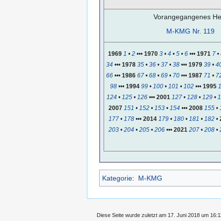
Vorangegangenes Hef
M-KMG Nr. 119
1969
1
•
2
•••
1970
3
•
4
•
5
•
6
•••
1971
7
•
34
•••
1978
35
•
36
•
37
•
38
•••
1979
39
•
4
66
•••
1986
67
•
68
•
69
•
70
•••
1987
71
•
7
98
•••
1994
99
•
100
•
101
•
102
•••
1995
124
•
125
•
126
•••
2001
127
•
128
•
129
•
1
2007
151
•
152
•
153
•
154
•••
2008
155
•
177
•
178
•••
2014
179
•
180
•
181
•
182
•
203
•
204
•
205
•
206
•••
2021
207
•
208
•
Kategorie
:
M-KMG
Diese Seite wurde zuletzt am 17. Juni 2018 um 16:11