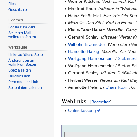
Werner Kittstein:
Noch einmal: Kar
Filme
Manfred Raub:
Indianer in "Weihna
Geschichte
Heinz Schönfeldt:
Hier irrte Old Sh
Externes
Miszelle: Das Zitat: Karl an Emma. "
Forum zum Wiki
Klaus-Peter Heuer:
Miszelle: "Geog
Seite per Mail
Gerhard Schley:
Miszelle: Vierter 
weiterempfehlen
Wilhelm Brauneder
:
Wann starb Win
Werkzeuge
Hansotto Hatzig
:
Miszelle: Zur Neu
Links auf diese Seite
Wolfgang Hermesmeier
/
Stefan S
Änderungen an
verlinkten Seiten
Wolfgang Hermesmeier / Stefan S
Spezialseiten
Gerhard Schley:
Mit dem "Lößnitzd
Druckversion
Herbert Wieser:
Neues um Karl Ma
Permanenter Link
Annelotte Pielenz /
Claus Roxin
:
Un
Seiten­informationen
Weblinks
[
Bearbeiten
]
Onlinefassung