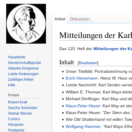
Artikel
Diskussion
Mitteilungen der Kar
Zur
Zur
Das 120. Heft der
Mitteilungen der K
Navigation
Suche
Hauptseite
Inhalt
springen
springen
Gemeinschafts­portal
[
Bearbeiten
]
Aktuelle Ereignisse
Unser Titelbild: Portraitzeichnung v
Letzte Änderungen
Erich Heinemann
:
Heinz W. Hass v
Zufälliger Artikel
Letzte Nachricht: Karl Serden vers
Hilfe
William E. Thomas: Karl Mays letz
Portale
Michael Dörflinger:
Karl May und di
Robert Kraft
Klaus-Peter Heuer
:
Karl May an der
Sascha Schneider
Klaus-Peter Heuer:
"Der Stern des 
Selmar Werner
Comics
Wie Old Shatterhand mit edlen Tat
Hörspiele
Wolfgang Hammer
:
"Karl Mays Eth
Festspiele