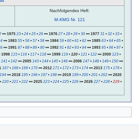
ft
Nachfolgendes Heft:
M-KMG Nr. 121
2
•••
1975
23
•
24
•
25
•
26
•••
1976
27
•
28
•
29
•
30
•••
1977
31
•
32
•
33
•
54
•••
1983
55
•
56
•
57
•
58
•••
1984
59
•
60
•
61
•
62
•••
1985
63
•
64
•
65
•
86
•••
1991
87
•
88
•
89
•
90
•••
1992
91
•
92
•
93
•
94
•••
1993
95
•
96
•
97
•
•
1998
115
•
116
•
117
•
118
•••
1999
119
•
120
•
121
•
122
•••
2000
123
•
•
141
•
142
•••
2005
143
•
144
•
145
•
146
•••
2006
147
•
148
•
149
•
150
•••
1
167
•
168
•
169
•
170
•••
2012
171
•
172
•
173
•
174
•••
2013
175
•
176
•
194
•••
2018
195
•
196
•
197
•
198
•••
2019
199
•
200
•
201
•
202
•••
2020
•
220
•
221
•
222
•••
2025
223
•
224
•
225
•
226
•••
2026
227
•
228
•
229
•