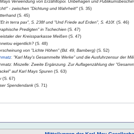
l Mays Verwendung von Erzähltopoi. Unbehagen und Publikumsbeschi
cht!" - zwischen "Dichtung und Wahrheit!"
(S. 35)
atterhand
(S. 45)
Et in terra pax", S. 238f und "Und Friede auf Erden", S. 410f.
(S. 46)
raphische Predigten" in Tschechien
(S. 47)
Kreistaler der Kreissparkasse Meißen
(S. 47)
netou eigentlich?
(S. 48)
erscheinung von "Lichte Höhen" (Bd. 49, Bamberg)
(S. 52)
chmatz
:
"Karl May's Gesammelte Werke" und die Ausfuhrzensur der Mili
chmatz:
Miszelle: Zweite Ergänzung. Zur Auflagenzählung der "Gesam
ackel" auf Karl Mays Spuren
(S. 63)
y
(S. 67)
ser Spendendank
(S. 71)