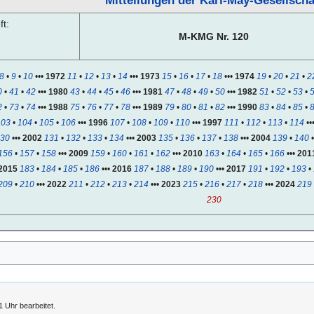
Mitteilungen der Karl-May-Gesellscha
t:
M-KMG Nr. 120
8
•
9
•
10
•••
1972
11
•
12
•
13
•
14
•••
1973
15
•
16
•
17
•
18
•••
1974
19
•
20
•
21
•
2
0
•
41
•
42
•••
1980
43
•
44
•
45
•
46
•••
1981
47
•
48
•
49
•
50
•••
1982
51
•
52
•
53
•
2
•
73
•
74
•••
1988
75
•
76
•
77
•
78
•••
1989
79
•
80
•
81
•
82
•••
1990
83
•
84
•
85
•
103
•
104
•
105
•
106
•••
1996
107
•
108
•
109
•
110
•••
1997
111
•
112
•
113
•
114
••
30
•••
2002
131
•
132
•
133
•
134
•••
2003
135
•
136
•
137
•
138
•••
2004
139
•
140
156
•
157
•
158
•••
2009
159
•
160
•
161
•
162
•••
2010
163
•
164
•
165
•
166
•••
201
2015
183
•
184
•
185
•
186
•••
2016
187
•
188
•
189
•
190
•••
2017
191
•
192
•
193
•
209
•
210
•••
2022
211
•
212
•
213
•
214
•••
2023
215
•
216
•
217
•
218
•••
2024
219
230
 Uhr bearbeitet.