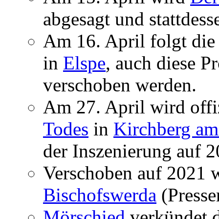
abgesagt und stattdess
Am 16. April folgt di
in
Elspe
, auch diese P
verschoben werden.
Am 27. April wird offi
Todes
in
Kirchberg a
der Inszenierung auf 
Verschoben auf 2021 w
Bischofswerda
(Presse
Mörschied
verkündet d