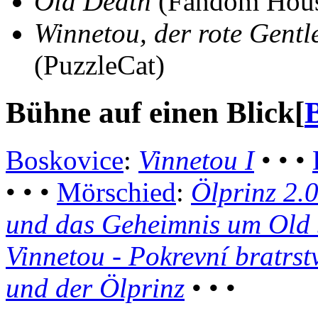
Old Death
(Fandom Hou
Winnetou, der rote Gent
(PuzzleCat)
Bühne auf einen Blick
[
Boskovice
:
Vinnetou I
• • •
• • •
Mörschied
:
Ölprinz 2.
und das Geheimnis um Old
Vinnetou - Pokrevní bratrst
und der Ölprinz
• • •