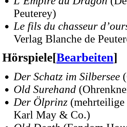
L’Empire du Dragon
(Der
Peuterey)
Le fils du chasseur d’our
Verlag Blanche de Peuter
Hörspiele
[
Bearbeiten
]
Der Schatz im Silbersee
(
Old Surehand
(Ohrenknei
Der Ölprinz
(mehrteilige
Karl May & Co.)