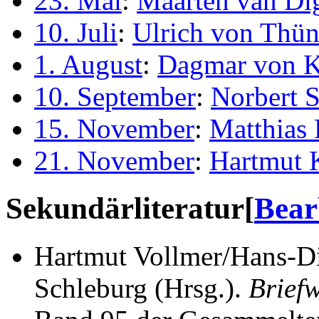
23. Mai
:
Maarten van Di
10. Juli
:
Ulrich von Thü
1. August
:
Dagmar von 
10. September
:
Norbert S
15. November
:
Matthias
21. November
:
Hartmut 
Sekundärliteratur
[
Bear
Hartmut Vollmer/Hans-Di
Schleburg (Hrsg.).
Briefw