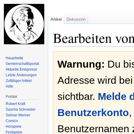
Artikel
Diskussion
Bearbeiten von
Zur
Zur
Hauptseite
Warnung:
Du bis
Navigation
Suche
Gemeinschafts­portal
springen
springen
Aktuelle Ereignisse
Letzte Änderungen
Adresse wird bei
Zufälliger Artikel
Hilfe
sichtbar.
Melde d
Portale
Robert Kraft
Benutzerkonto
,
Sascha Schneider
Selmar Werner
Comics
Benutzernamen 
Hörspiele
Festspiele