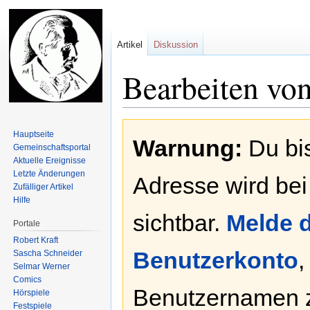
Artikel
Diskussion
Bearbeiten vo
Zur
Zur
Hauptseite
Warnung:
Du bis
Navigation
Suche
Gemeinschafts­portal
springen
springen
Aktuelle Ereignisse
Letzte Änderungen
Adresse wird bei
Zufälliger Artikel
Hilfe
sichtbar.
Melde d
Portale
Robert Kraft
Benutzerkonto
,
Sascha Schneider
Selmar Werner
Comics
Benutzernamen 
Hörspiele
Festspiele