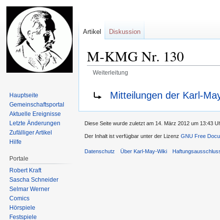
Artikel
Diskussion
M-KMG Nr. 130
Weiterleitung
Zur
Zur
Weiterleitung nach:
Mitteilungen der Karl-Ma
Hauptseite
Navigation
Suche
Gemeinschafts­portal
springen
springen
Aktuelle Ereignisse
Letzte Änderungen
Diese Seite wurde zuletzt am 14. März 2012 um 13:43 Uh
Zufälliger Artikel
Der Inhalt ist verfügbar unter der Lizenz
GNU Free Docum
Hilfe
Datenschutz
Über Karl-May-Wiki
Haftungsausschlus
Portale
Robert Kraft
Sascha Schneider
Selmar Werner
Comics
Hörspiele
Festspiele