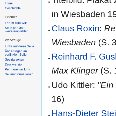
Filme
Geschichte
in Wiesbaden 1
Externes
Forum zum Wiki
Claus Roxin
:
Re
Seite per Mail
weiterempfehlen
Wiesbaden
(S. 3
Werkzeuge
Links auf diese Seite
Änderungen an
Reinhard F. Gus
verlinkten Seiten
Spezialseiten
Druckversion
Max Klinger
(S. 
Permanenter Link
Seiten­informationen
Udo Kittler:
"Ein 
16)
Hans-Dieter Ste