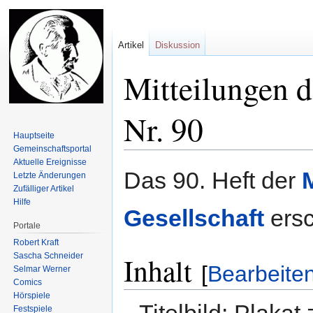
Artikel
Diskussion
Mitteilungen d
Nr. 90
Hauptseite
Gemeinschafts­portal
Aktuelle Ereignisse
Zur
Zur
Das 90. Heft der
Letzte Änderungen
Navigation
Suche
Zufälliger Artikel
springen
springen
Hilfe
Gesellschaft
ersc
Portale
Robert Kraft
Sascha Schneider
Inhalt
[
Bearbeite
Selmar Werner
Comics
Hörspiele
Titelbild: Plaka
Festspiele