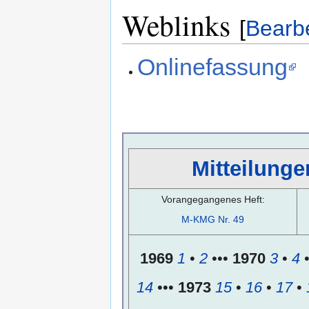
Weblinks
[
Bearb
Onlinefassung
Mitteilunge
Vorangegangenes Heft:
M-KMG Nr. 49
1969
1
•
2
•••
1970
3
•
4
14
•••
1973
15
•
16
•
17
•