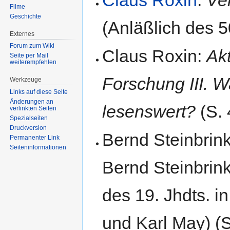
Filme
Geschichte
(Anläßlich des 50
Externes
Forum zum Wiki
Claus Roxin:
Ak
Seite per Mail
weiterempfehlen
Forschung III. 
Werkzeuge
Links auf diese Seite
Änderungen an
lesenswert?
(S. 
verlinkten Seiten
Spezialseiten
Druckversion
Bernd Steinbrin
Permanenter Link
Seiten­informationen
Bernd Steinbrink
des 19. Jhdts. i
und Karl May) (S