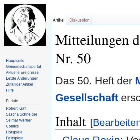
Artikel
Diskussion
Mitteilungen d
Nr. 50
Hauptseite
Gemeinschafts­portal
Aktuelle Ereignisse
Zur
Zur
Das 50. Heft der
Letzte Änderungen
Navigation
Suche
Zufälliger Artikel
springen
springen
Hilfe
Gesellschaft
ersc
Portale
Robert Kraft
Sascha Schneider
Inhalt
[
Bearbeite
Selmar Werner
Comics
Hörspiele
Claus Roxin
:
Ve
Festspiele