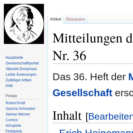
Artikel
Diskussion
Mitteilungen d
Nr. 36
Hauptseite
Gemeinschafts­portal
Aktuelle Ereignisse
Zur
Zur
Das 36. Heft der
Letzte Änderungen
Navigation
Suche
Zufälliger Artikel
springen
springen
Hilfe
Gesellschaft
ersc
Portale
Robert Kraft
Sascha Schneider
Inhalt
[
Bearbeite
Selmar Werner
Comics
Hörspiele
Erich Heineman
Festspiele