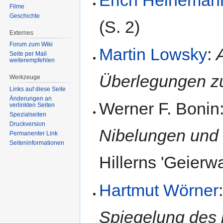
Filme
Geschichte
(S. 2)
Externes
Forum zum Wiki
Martin Lowsky
:
Seite per Mail
weiterempfehlen
Überlegungen z
Werkzeuge
Links auf diese Seite
Änderungen an
Werner F. Bonin
verlinkten Seiten
Spezialseiten
Druckversion
Nibelungen und 
Permanenter Link
Seiten­informationen
Hillerns 'Geierwa
Hartmut Wörner
Spiegelung des