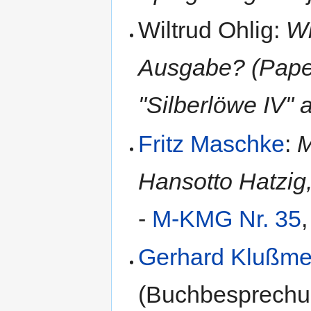
Wiltrud Ohlig:
Wi
Ausgabe? (Pape
"Silberlöwe IV" 
Fritz Maschke
:
M
Hansotto Hatzig,
-
M-KMG Nr. 35
Gerhard Klußme
(Buchbesprechun