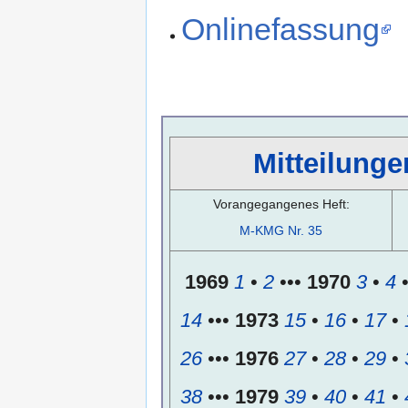
Onlinefassung
Mitteilunge
Vorangegangenes Heft:
M-KMG Nr. 35
1969
1
•
2
•••
1970
3
•
4
14
•••
1973
15
•
16
•
17
•
26
•••
1976
27
•
28
•
29
•
38
•••
1979
39
•
40
•
41
•