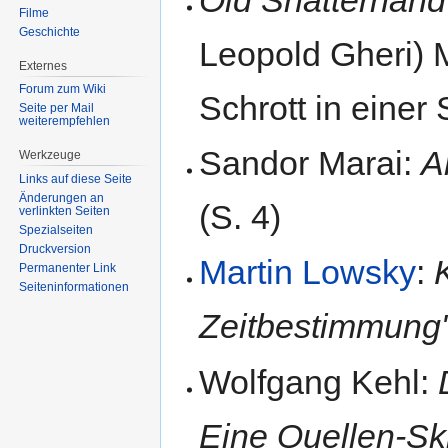
Filme
Geschichte
Leopold Gheri) 
Externes
Forum zum Wiki
Schrott in eine
Seite per Mail
weiterempfehlen
Sandor Marai:
A
Werkzeuge
Links auf diese Seite
Änderungen an
(S. 4)
verlinkten Seiten
Spezialseiten
Druckversion
Martin Lowsky
:
Permanenter Link
Seiten­informationen
Zeitbestimmung
Wolfgang Kehl:
Eine Quellen-Sk