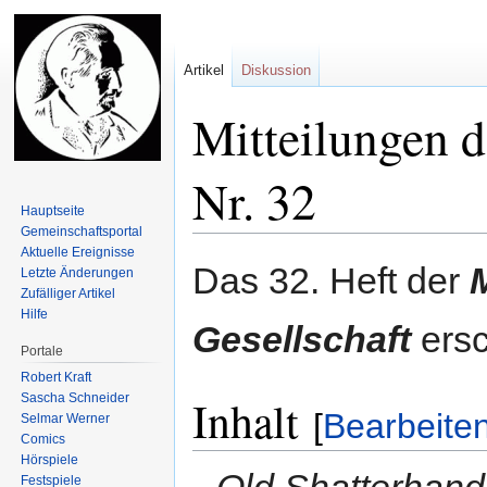
Artikel
Diskussion
Mitteilungen d
Nr. 32
Hauptseite
Gemeinschafts­portal
Aktuelle Ereignisse
Zur
Zur
Das 32. Heft der
Letzte Änderungen
Navigation
Suche
Zufälliger Artikel
springen
springen
Hilfe
Gesellschaft
ersc
Portale
Robert Kraft
Sascha Schneider
Inhalt
[
Bearbeite
Selmar Werner
Comics
Hörspiele
Old Shatterhand 
Festspiele