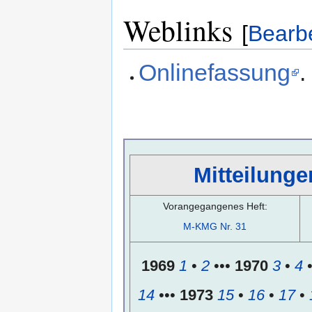
Weblinks
[
Bearb
Onlinefassung
.
Mitteilunge
Vorangegangenes Heft:
M-KMG Nr. 31
1969
1
•
2
•••
1970
3
•
4
14
•••
1973
15
•
16
•
17
•