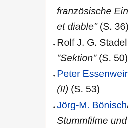
französische Ei
et diable"
(S. 36
Rolf J. G. Stad
"Sektion"
(S. 50)
Peter Essenwei
(II)
(S. 53)
Jörg-M. Bönisch
Stummfilme und