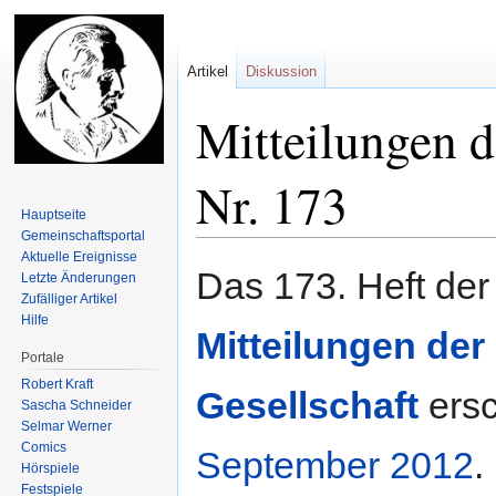
Artikel
Diskussion
Mitteilungen d
Nr. 173
Hauptseite
Gemeinschafts­portal
Aktuelle Ereignisse
Zur
Zur
Das 173. Heft der
Letzte Änderungen
Navigation
Suche
Zufälliger Artikel
springen
springen
Hilfe
Mitteilungen der
Portale
Robert Kraft
Gesellschaft
ersc
Sascha Schneider
Selmar Werner
Comics
September
2012
.
Hörspiele
Festspiele