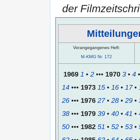
der Filmzeitschri
Mitteilunge
Vorangegangenes Heft:
M-KMG Nr. 172
1969
1
•
2
•••
1970
3
•
4
14
•••
1973
15
•
16
•
17
•
26
•••
1976
27
•
28
•
29
•
38
•••
1979
39
•
40
•
41
•
50
•••
1982
51
•
52
•
53
•
62
•••
1985
63
•
64
•
65
•