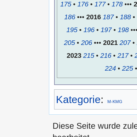
175
•
176
•
177
•
178
•••
186
•••
2016
187
•
188
•
195
•
196
•
197
•
198
••
205
•
206
•••
2021
207
•
2023
215
•
216
•
217
•
224
•
225
Kategorie
:
M-KMG
Diese Seite wurde zul