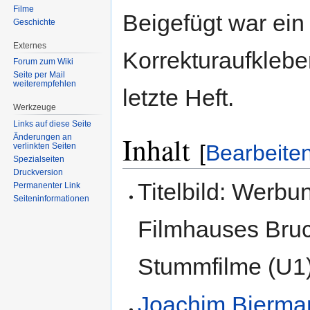
Filme
Beigefügt war ein
Geschichte
Externes
Korrekturaufkleber
Forum zum Wiki
Seite per Mail
weiterempfehlen
letzte Heft.
Werkzeuge
Links auf diese Seite
Inhalt
Änderungen an
[
Bearbeite
verlinkten Seiten
Spezialseiten
Druckversion
Titelbild: Werbu
Permanenter Link
Seiten­informationen
Filmhauses Bruc
Stummfilme (U1
Joachim Bierma