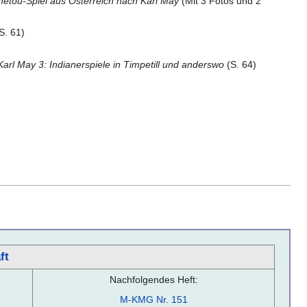
netou-Spiel aus Österreich nach Karl May
(Mit 3 Fotos und 2
S. 61)
arl May 3: Indianerspiele in Timpetill und anderswo
(S. 64)
ft
Nachfolgendes Heft:
M-KMG Nr. 151