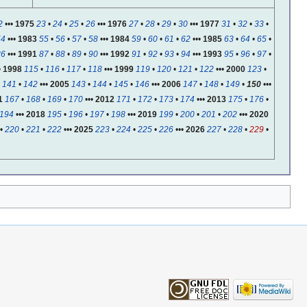
2
•••
1975
23
•
24
•
25
•
26
•••
1976
27
•
28
•
29
•
30
•••
1977
31
•
32
•
33
•
54
•••
1983
55
•
56
•
57
•
58
•••
1984
59
•
60
•
61
•
62
•••
1985
63
•
64
•
65
•
86
•••
1991
87
•
88
•
89
•
90
•••
1992
91
•
92
•
93
•
94
•••
1993
95
•
96
•
97
•
•
1998
115
•
116
•
117
•
118
•••
1999
119
•
120
•
121
•
122
•••
2000
123
•
•
141
•
142
•••
2005
143
•
144
•
145
•
146
•••
2006
147
•
148
•
149
•
150
•••
1
167
•
168
•
169
•
170
•••
2012
171
•
172
•
173
•
174
•••
2013
175
•
176
•
194
•••
2018
195
•
196
•
197
•
198
•••
2019
199
•
200
•
201
•
202
•••
2020
•
220
•
221
•
222
•••
2025
223
•
224
•
225
•
226
•••
2026
227
•
228
•
229
•