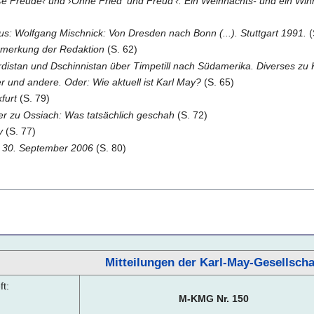
ße Freude‹ und ›Ohne Fried' und Freud'‹. Ein Weihnachts- und ein Win
Aus: Wolfgang Mischnick: Von Dresden nach Bonn (...). Stuttgart 1991.
(
emerkung der Redaktion
(S. 62)
rdistan und Dschinnistan über Timpetill nach Südamerika. Diverses zu K
 und andere. Oder: Wie aktuell ist Karl May?
(S. 65)
furt
(S. 79)
r zu Ossiach: Was tatsächlich geschah
(S. 72)
y
(S. 77)
s 30. September 2006
(S. 80)
Mitteilungen der Karl-May-Gesellscha
t:
M-KMG Nr. 150