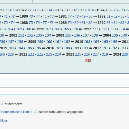
8
•
9
•
10
•••
1972
11
•
12
•
13
•
14
•••
1973
15
•
16
•
17
•
18
•••
1974
19
•
20
•
21
•
2
0
•
41
•
42
•••
1980
43
•
44
•
45
•
46
•••
1981
47
•
48
•
49
•
50
•••
1982
51
•
52
•
53
•
2
•
73
•
74
•••
1988
75
•
76
•
77
•
78
•••
1989
79
•
80
•
81
•
82
•••
1990
83
•
84
•
85
•
103
•
104
•
105
•
106
•••
1996
107
•
108
•
109
•
110
•••
1997
111
•
112
•
113
•
114
••
30
•••
2002
131
•
132
•
133
•
134
•••
2003
135
•
136
•
137
•
138
•••
2004
139
•
140
156
•
157
•
158
•••
2009
159
•
160
•
161
•
162
•••
2010
163
•
164
•
165
•
166
•••
201
2015
183
•
184
•
185
•
186
•••
2016
187
•
188
•
189
•
190
•••
2017
191
•
192
•
193
•
209
•
210
•••
2022
211
•
212
•
213
•
214
•••
2023
215
•
216
•
217
•
218
•••
2024
219
230
6 Uhr bearbeitet.
ocumentation License 1.2
, sofern nicht anders angegeben.
hluss