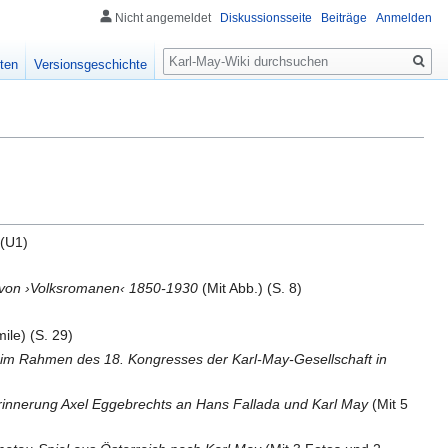
Nicht angemeldet
Diskussionsseite
Beiträge
Anmelden
Suche
ten
Versionsgeschichte
 (U1)
n von ›Volksromanen‹ 1850-1930
(Mit Abb.) (S. 8)
ile) (S. 29)
t im Rahmen des 18. Kongresses der Karl-May-Gesellschaft in
Erinnerung Axel Eggebrechts an Hans Fallada und Karl May
(Mit 5