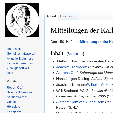
Artikel
Diskussion
Mitteilungen der Kar
Zur
Zur
Das 150. Heft der
Mitteilungen der K
Navigation
Suche
Hauptseite
Inhalt
springen
springen
Gemeinschafts­portal
[
Bearbeiten
]
Aktuelle Ereignisse
Titelbild: Umschlag des ersten Hef
Letzte Änderungen
Joachim Biermann
:
Rückblick - in 
Zufälliger Artikel
Andreas Graf
:
Kolportage bei Münc
Hilfe
Hans-Jürgen Düsing:
Auf den Spur
Portale
Joachim Biermann/
Wilhelm Vinzen
Robert Kraft
Willi Stroband:
Weißt du, was die L
Sascha Schneider
Essen am 30. September 2005
(S. 
Selmar Werner
Albrecht Götz von Olenhusen
:
Der 
Comics
Hörspiele
Fotos) (S. 41)
Festspiele