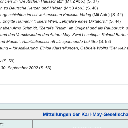
onciert im "Deutschen Hausschatz"
(Mit 2 Abb.) (S. 37)
en zu Deutsche Herzen und Helden
(Mit 3 Abb.) (S. 40)
ergeschichten im schweizerischen Kanisius-Verlag
(Mit Abb.) (S. 42)
: Brigitte Hamann: "Hitlers Wien. Lehrjahre eines Diktators."
(S. 44)
haben Arno Schmidt, "Zettel's Traum" im Original und als Raubdruck,
" und das Verschwinden des Autors May. Zwei Lesetipps: Roland Barth
nd Manitu". Habilitationsschrift als spannende Lektüre
(S. 53)
ng – für Aufklärung. Einige Klarstellungen, Gabriele Wolffs "Der klei
y
(S. 59)
s 30. September 2002
(S. 63)
Mitteilungen der Karl-May-Gesellscha
t: