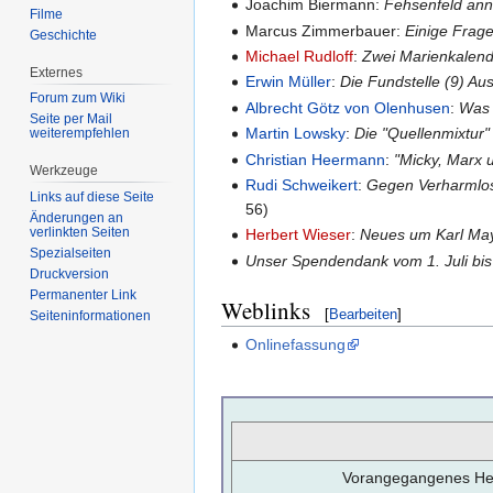
Joachim Biermann:
Fehsenfeld ann
Filme
Marcus Zimmerbauer:
Einige Frag
Geschichte
Michael Rudloff
:
Zwei Marienkalend
Externes
Erwin Müller
:
Die Fundstelle (9) Aus
Forum zum Wiki
Albrecht Götz von Olenhusen
:
Was 
Seite per Mail
Martin Lowsky
:
Die "Quellenmixtur
weiterempfehlen
Christian Heermann
:
"Micky, Marx u
Werkzeuge
Rudi Schweikert
:
Gegen Verharmlosu
Links auf diese Seite
56)
Änderungen an
verlinkten Seiten
Herbert Wieser
:
Neues um Karl Ma
Spezialseiten
Unser Spendendank vom 1. Juli bi
Druckversion
Permanenter Link
Weblinks
[
Bearbeiten
]
Seiten­informationen
Onlinefassung
Vorangegangenes Hef