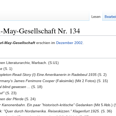
Lesen
Bearbei
l-May-Gesellschaft Nr. 134
arl-May-Gesellschaft
erschien im
Dezember
2002
.
hen Literaturarchiv, Marbach. (S.U1)
he
(S. 1)
ppleton-Read-Story (I) Eine Amerikanerin in Radebeul 1935
(S. 2)
ermany's James Fenimore Cooper
(Faksimile) (Mit 2 Fotos) (S. 15)
l blind gewesen ...
(S. 18)
w!"
(S. 23)
en der Pferde
(S. 24)
 Kanonenbahn. Ein paar "historisch-kritische" Gedanken
(Mit 5 Abb.) (
nk: "Quer durch Nordamerika. Reiseskizzen." Klagenfurt 1925.
(S. 36)