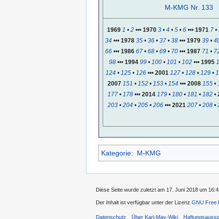
M-KMG Nr. 133
1969
1
•
2
•••
1970
3
•
4
•
5
•
6
•••
1971
7
•
34
•••
1978
35
•
36
•
37
•
38
•••
1979
39
•
4
66
•••
1986
67
•
68
•
69
•
70
•••
1987
71
•
7
98
•••
1994
99
•
100
•
101
•
102
•••
1995
124
•
125
•
126
•••
2001
127
•
128
•
129
•
1
2007
151
•
152
•
153
•
154
•••
2008
155
•
177
•
178
•••
2014
179
•
180
•
181
•
182
•
203
•
204
•
205
•
206
•••
2021
207
•
208
•
Kategorie
:
M-KMG
Diese Seite wurde zuletzt am 17. Juni 2018 um 16:4
Der Inhalt ist verfügbar unter der Lizenz
GNU Free D
Datenschutz
Über Karl-May-Wiki
Haftungsaussc