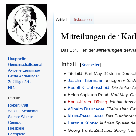
Artikel
Diskussion
Mitteilungen der Kar
Zur
Zur
Das 134. Heft der
Mitteilungen der K
Navigation
Suche
Hauptseite
Inhalt
springen
springen
Gemeinschafts­portal
[
Bearbeiten
]
Aktuelle Ereignisse
Titelbild: Karl-May-Büste im Deutsc
Letzte Änderungen
Joachim Biermann
:
In eigener Sac
Zufälliger Artikel
Rudolf K. Unbescheid
:
Die Helen-A
Hilfe
Helen Appleton Read:
Karl May. G
Portale
Hans-Jürgen Düsing
:
Ich bin dreima
Robert Kraft
Wilhelm Brauneder
:
"Beim alten Ca
Sascha Schneider
Klaus-Peter Heuer
:
Das Durchbrenn
Selmar Werner
Comics
Hartmut Kühne
:
Auf den Spuren der
Hörspiele
Georg Trunk:
Zitat aus: Georg Tru
Festspiele