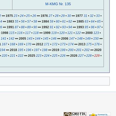
M-KMG Nr. 135
2
•••
1975
23
•
24
•
25
•
26
•••
1976
27
•
28
•
29
•
30
•••
1977
31
•
32
•
33
•
54
•••
1983
55
•
56
•
57
•
58
•••
1984
59
•
60
•
61
•
62
•••
1985
63
•
64
•
65
•
86
•••
1991
87
•
88
•
89
•
90
•••
1992
91
•
92
•
93
•
94
•••
1993
95
•
96
•
97
•
•
1998
115
•
116
•
117
•
118
•••
1999
119
•
120
•
121
•
122
•••
2000
123
•
•
141
•
142
•••
2005
143
•
144
•
145
•
146
•••
2006
147
•
148
•
149
•
150
•••
1
167
•
168
•
169
•
170
•••
2012
171
•
172
•
173
•
174
•••
2013
175
•
176
•
194
•••
2018
195
•
196
•
197
•
198
•••
2019
199
•
200
•
201
•
202
•••
2020
•
220
•
221
•
222
•••
2025
223
•
224
•
225
•
226
•••
2026
227
•
228
•
229
•