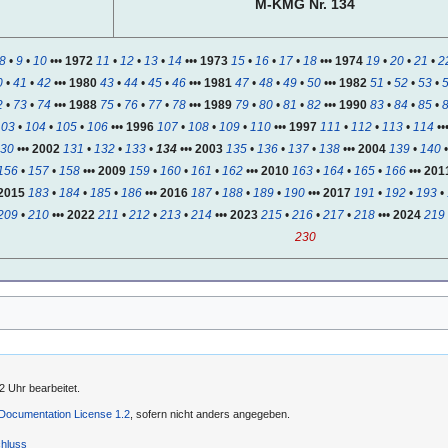
M-KMG Nr. 134
8
•
9
•
10
•••
1972
11
•
12
•
13
•
14
•••
1973
15
•
16
•
17
•
18
•••
1974
19
•
20
•
21
•
2
0
•
41
•
42
•••
1980
43
•
44
•
45
•
46
•••
1981
47
•
48
•
49
•
50
•••
1982
51
•
52
•
53
•
2
•
73
•
74
•••
1988
75
•
76
•
77
•
78
•••
1989
79
•
80
•
81
•
82
•••
1990
83
•
84
•
85
•
103
•
104
•
105
•
106
•••
1996
107
•
108
•
109
•
110
•••
1997
111
•
112
•
113
•
114
••
30
•••
2002
131
•
132
•
133
•
134
•••
2003
135
•
136
•
137
•
138
•••
2004
139
•
140
156
•
157
•
158
•••
2009
159
•
160
•
161
•
162
•••
2010
163
•
164
•
165
•
166
•••
201
2015
183
•
184
•
185
•
186
•••
2016
187
•
188
•
189
•
190
•••
2017
191
•
192
•
193
•
209
•
210
•••
2022
211
•
212
•
213
•
214
•••
2023
215
•
216
•
217
•
218
•••
2024
219
230
2 Uhr bearbeitet.
ocumentation License 1.2
, sofern nicht anders angegeben.
hluss