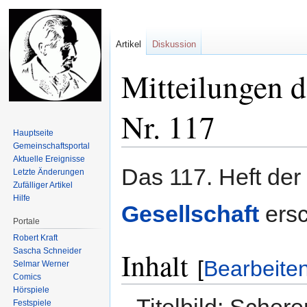
Artikel
Diskussion
Mitteilungen d
Nr. 117
Hauptseite
Gemeinschafts­portal
Aktuelle Ereignisse
Zur
Zur
Das 117. Heft der
Letzte Änderungen
Navigation
Suche
Zufälliger Artikel
springen
springen
Hilfe
Gesellschaft
ersc
Portale
Robert Kraft
Sascha Schneider
Inhalt
[
Bearbeite
Selmar Werner
Comics
Hörspiele
Titelbild: Scher
Festspiele