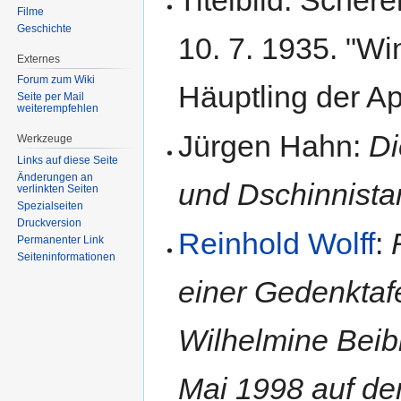
Filme
Geschichte
10. 7. 1935. "W
Externes
Forum zum Wiki
Häuptling der Ap
Seite per Mail
weiterempfehlen
Jürgen Hahn:
Di
Werkzeuge
Links auf diese Seite
Änderungen an
und Dschinnistan
verlinkten Seiten
Spezialseiten
Druckversion
Reinhold Wolff
:
Permanenter Link
Seiten­informationen
einer Gedenktaf
Wilhelmine Beib
Mai 1998 auf de