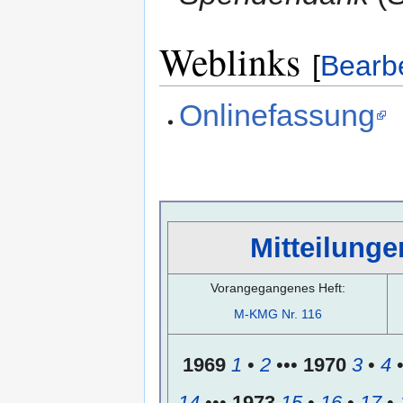
Weblinks
[
Bearb
Onlinefassung
Mitteilunge
Vorangegangenes Heft:
M-KMG Nr. 116
1969
1
•
2
•••
1970
3
•
4
14
•••
1973
15
•
16
•
17
•