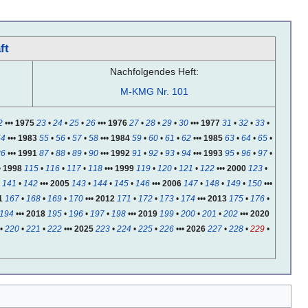
ft
Nachfolgendes Heft:
M-KMG Nr. 101
2
•••
1975
23
•
24
•
25
•
26
•••
1976
27
•
28
•
29
•
30
•••
1977
31
•
32
•
33
•
54
•••
1983
55
•
56
•
57
•
58
•••
1984
59
•
60
•
61
•
62
•••
1985
63
•
64
•
65
•
86
•••
1991
87
•
88
•
89
•
90
•••
1992
91
•
92
•
93
•
94
•••
1993
95
•
96
•
97
•
•
1998
115
•
116
•
117
•
118
•••
1999
119
•
120
•
121
•
122
•••
2000
123
•
•
141
•
142
•••
2005
143
•
144
•
145
•
146
•••
2006
147
•
148
•
149
•
150
•••
1
167
•
168
•
169
•
170
•••
2012
171
•
172
•
173
•
174
•••
2013
175
•
176
•
194
•••
2018
195
•
196
•
197
•
198
•••
2019
199
•
200
•
201
•
202
•••
2020
•
220
•
221
•
222
•••
2025
223
•
224
•
225
•
226
•••
2026
227
•
228
•
229
•