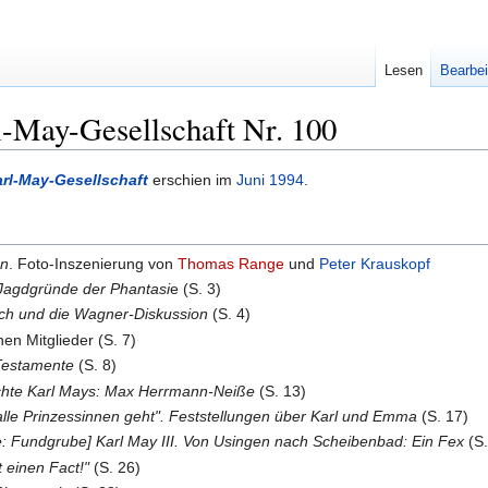
Lesen
Bearbei
l-May-Gesellschaft Nr. 100
arl-May-Gesellschaft
erschien im
Juni
1994
.
en
. Foto-Inszenierung von
Thomas Range
und
Peter Krauskopf
 Jagdgründe der Phantasi
e (S. 3)
och und die Wagner-Diskussion
(S. 4)
en Mitglieder (S. 7)
Testamente
(S. 8)
chte Karl Mays: Max Herrmann-Neiße
(S. 13)
 alle Prinzessinnen geht". Feststellungen über Karl und Emma
(S. 17)
: Fundgrube] Karl May III. Von Usingen nach Scheibenbad: Ein Fex
(S.
t einen Fact!"
(S. 26)