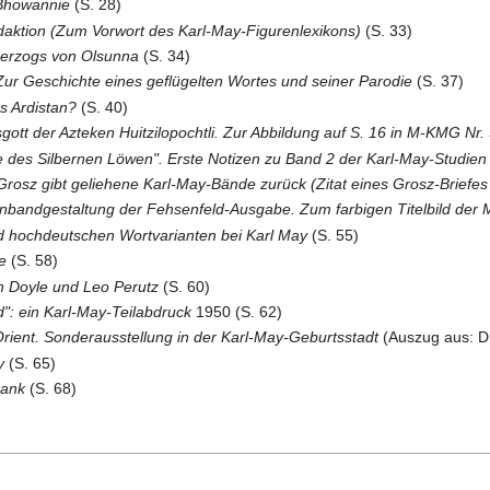
 Bhowannie
(S. 28)
daktion (Zum Vorwort des Karl-May-Figurenlexikons)
(S. 33)
 Herzogs von Olsunna
(S. 34)
 Zur Geschichte eines geflügelten Wortes und seiner Parodie
(S. 37)
s Ardistan?
(S. 40)
sgott der Azteken Huitzilopochtli. Zur Abbildung auf S. 16 in M-KMG Nr
 des Silbernen Löwen". Erste Notizen zu Band 2 der Karl-May-Studien
Grosz gibt geliehene Karl-May-Bände zurück (Zitat eines Grosz-Briefes 
nbandgestaltung der Fehsenfeld-Ausgabe. Zum farbigen Titelbild der
 hochdeutschen Wortvarianten bei Karl May
(S. 55)
e
(S. 58)
an Doyle und Leo Perutz
(S. 60)
": ein Karl-May-Teilabdruck
1950 (S. 62)
rient. Sonderausstellung in der Karl-May-Geburtsstadt
(Auszug aus: Dr
y
(S. 65)
dank
(S. 68)