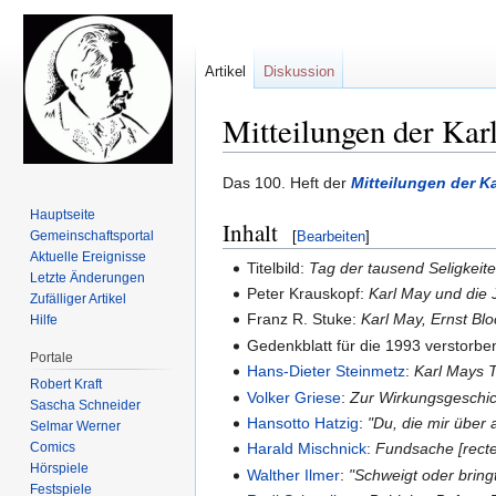
Artikel
Diskussion
Mitteilungen der Kar
Zur
Zur
Das 100. Heft der
Mitteilungen der K
Navigation
Suche
Hauptseite
Inhalt
springen
springen
Gemeinschafts­portal
[
Bearbeiten
]
Aktuelle Ereignisse
Titelbild:
Tag der tausend Seligkeit
Letzte Änderungen
Peter Krauskopf:
Karl May und die
Zufälliger Artikel
Franz R. Stuke:
Karl May, Ernst Bl
Hilfe
Gedenkblatt für die 1993 verstorben
Portale
Hans-Dieter Steinmetz
:
Karl Mays 
Robert Kraft
Volker Griese
:
Zur Wirkungsgeschi
Sascha Schneider
Hansotto Hatzig
:
"Du, die mir über
Selmar Werner
Comics
Harald Mischnick
:
Fundsache [recte
Hörspiele
Walther Ilmer
:
"Schweigt oder bring
Festspiele