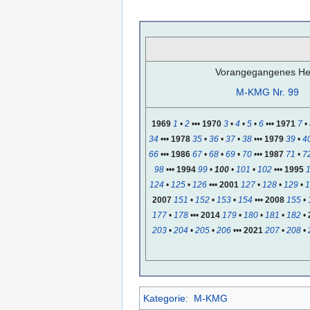
Vorangegangenes Hef
M-KMG Nr. 99
1969
1
•
2
•••
1970
3
•
4
•
5
•
6
•••
1971
7
•
34
•••
1978
35
•
36
•
37
•
38
•••
1979
39
•
4
66
•••
1986
67
•
68
•
69
•
70
•••
1987
71
•
7
98
•••
1994
99
•
100
•
101
•
102
•••
1995
124
•
125
•
126
•••
2001
127
•
128
•
129
•
1
2007
151
•
152
•
153
•
154
•••
2008
155
•
177
•
178
•••
2014
179
•
180
•
181
•
182
•
203
•
204
•
205
•
206
•••
2021
207
•
208
•
Kategorie
:
M-KMG