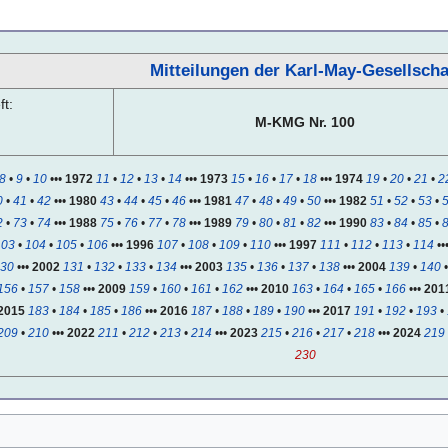
Mitteilungen der Karl-May-Gesellscha
t:
M-KMG Nr. 100
8
•
9
•
10
•••
1972
11
•
12
•
13
•
14
•••
1973
15
•
16
•
17
•
18
•••
1974
19
•
20
•
21
•
2
0
•
41
•
42
•••
1980
43
•
44
•
45
•
46
•••
1981
47
•
48
•
49
•
50
•••
1982
51
•
52
•
53
•
2
•
73
•
74
•••
1988
75
•
76
•
77
•
78
•••
1989
79
•
80
•
81
•
82
•••
1990
83
•
84
•
85
•
103
•
104
•
105
•
106
•••
1996
107
•
108
•
109
•
110
•••
1997
111
•
112
•
113
•
114
••
30
•••
2002
131
•
132
•
133
•
134
•••
2003
135
•
136
•
137
•
138
•••
2004
139
•
140
156
•
157
•
158
•••
2009
159
•
160
•
161
•
162
•••
2010
163
•
164
•
165
•
166
•••
201
2015
183
•
184
•
185
•
186
•••
2016
187
•
188
•
189
•
190
•••
2017
191
•
192
•
193
•
209
•
210
•••
2022
211
•
212
•
213
•
214
•••
2023
215
•
216
•
217
•
218
•••
2024
219
230