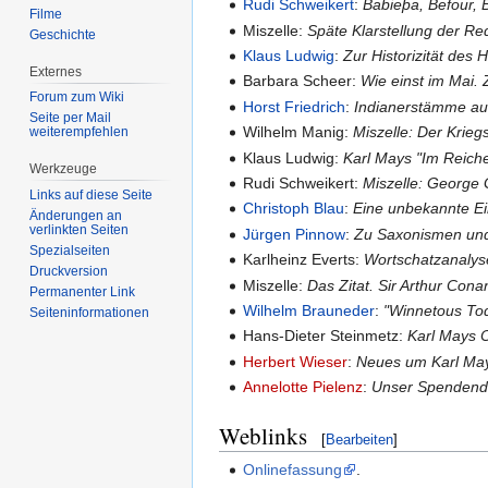
Rudi Schweikert
:
Babieþa, Befour,
Filme
Miszelle:
Späte Klarstellung der Re
Geschichte
Klaus Ludwig
:
Zur Historizität des
Externes
Barbara Scheer:
Wie einst im Mai.
Forum zum Wiki
Horst Friedrich
:
Indianerstämme au
Seite per Mail
Wilhelm Manig:
Miszelle: Der Krieg
weiterempfehlen
Klaus Ludwig:
Karl Mays "Im Reiche
Werkzeuge
Rudi Schweikert:
Miszelle: George 
Links auf diese Seite
Christoph Blau
:
Eine unbekannte Ei
Änderungen an
verlinkten Seiten
Jürgen Pinnow
:
Zu Saxonismen und
Spezialseiten
Karlheinz Everts:
Wortschatzanalys
Druckversion
Miszelle:
Das Zitat. Sir Arthur Con
Permanenter Link
Wilhelm Brauneder
:
"Winnetous Tod
Seiten­informationen
Hans-Dieter Steinmetz:
Karl Mays O
Herbert Wieser
:
Neues um Karl Ma
Annelotte Pielenz
:
Unser Spenden
Weblinks
[
Bearbeiten
]
Onlinefassung
.