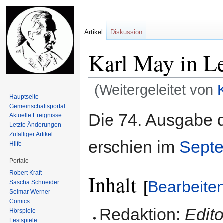
Artikel
Diskussion
Karl May in Le
(Weitergeleitet von
Hauptseite
Gemeinschafts­portal
Zur
Zur
Die 74. Ausgabe 
Aktuelle Ereignisse
Navigation
Suche
Letzte Änderungen
springen
springen
Zufälliger Artikel
erschien im
Sept
Hilfe
Portale
Robert Kraft
Inhalt
[
Bearbeite
Sascha Schneider
Selmar Werner
Comics
Redaktion:
Edito
Hörspiele
Festspiele