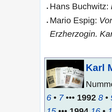
Hans Buchwitz:
Mario Espig:
Von
Erzherzogin. Ka
Karl 
Numm
6
•
7
•••
1992
8
•
15
•••
1994
16
•