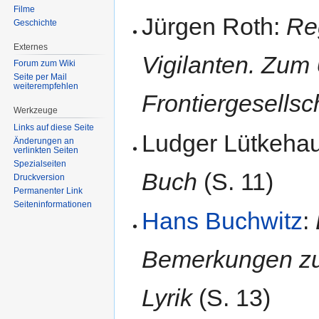
Filme
Jürgen Roth:
Re
Geschichte
Externes
Vigilanten. Zum
Forum zum Wiki
Seite per Mail
weiterempfehlen
Frontiergesellsc
Werkzeuge
Links auf diese Seite
Ludger Lütkeha
Änderungen an
verlinkten Seiten
Spezialseiten
Buch
(S. 11)
Druckversion
Permanenter Link
Seiten­informationen
Hans Buchwitz
:
Bemerkungen zu 
Lyrik
(S. 13)