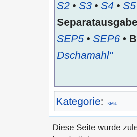
S2
•
S3
•
S4
•
S5
Separatausgab
SEP5
•
SEP6
•
B
Dschamahl"
Kategorie
:
KMiL
Diese Seite wurde zul