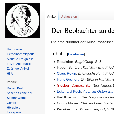
Artikel
Diskussion
Der Beobachter an de
Zur
Zur
Die elfte Nummer der Museumszeitschr
Navigation
Suche
Hauptseite
Inhalt
springen
springen
Gemeinschafts­portal
[
Bearbeiten
]
Aktuelle Ereignisse
Redaktion:
Begrüßung
, S. 3
Letzte Änderungen
Hagen Schäfer:
Karl May und Fried
Zufälliger Artikel
Claus Roxin
:
Briefwechsel mit Frie
Hilfe
Hans Grunert
:
Ein Blick in Karl May
Portale
Giesbert Damaschke
:
"Bei Timpes 
Robert Kraft
Eckehard Koch
:
Auch im Osten war
Sascha Schneider
Karl Knietzsch:
Die Tragödie des I
Selmar Werner
Comics
Conny Meyer:
"Batzendorfer Garten
Hörspiele
Wir über uns. Museumsreport
, S. 3
Festspiele