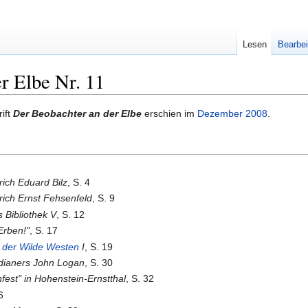
Lesen
Bearbei
r Elbe Nr. 11
ift
Der Beobachter an der Elbe
erschien im
Dezember
2008
.
rich Eduard Bilz
, S. 4
drich Ernst Fehsenfeld
, S. 9
s Bibliothek V
, S. 12
Erben!"
, S. 17
 der Wilde Westen
I
, S. 19
ndianers John Logan
, S. 30
fest" in Hohenstein-Ernstthal
, S. 32
6