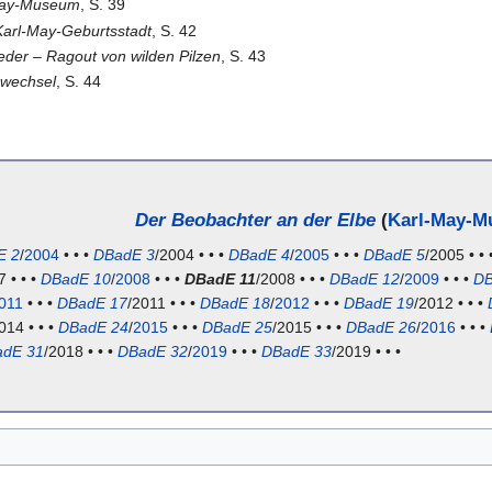
-May-Museum
, S. 39
Karl-May-Geburtsstadt
, S. 42
eder – Ragout von wilden Pilzen
, S. 43
wechsel
, S. 44
Der Beobachter an der Elbe
(
Karl-May-
E 2
/
2004
• • •
DBadE 3
/2004 • • •
DBadE 4
/
2005
• • •
DBadE 5
/2005 • • 
7 • • •
DBadE 10
/
2008
• • •
DBadE 11
/2008 • • •
DBadE 12
/
2009
• • •
DB
011
• • •
DBadE 17
/2011 • • •
DBadE 18
/
2012
• • •
DBadE 19
/2012 • • •
014 • • •
DBadE 24
/
2015
• • •
DBadE 25
/2015 • • •
DBadE 26
/
2016
• • •
dE 31
/2018 • • •
DBadE 32
/
2019
• • •
DBadE 33
/2019 • • •