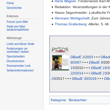
René Wagner
:
Förderverein Karl
Filme
Redaktion:
Veranstaltungen in der 
Geschichte
Hasso Segschneider:
Lukullische F
Externes
Hermann Wohlgschaft
:
Zum Jahres
Forum zum Wiki
Thomas Grafenberg
:
Allerlei
, S. 46
Seite per Mail
weiterempfehlen
Werkzeuge
Links auf diese Seite
Änderungen an
verlinkten Seiten
Spezialseiten
DBadE 1
/
2003
• • •
DBad
Druckversion
8
/
2007
• • •
DBadE 9
/200
Permanenter Link
15
/2010 • • •
DBadE 16
/
2
Seiten­informationen
22
/
2014
• • •
DBadE 23
/2
29
/2017 • • •
DBadE 30
/
2018
• • •
DBa
Kategorie
:
Beobachter